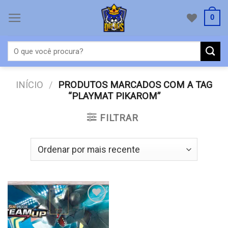
Ir
0
para
o
Pesquisar
conteúdo
por:
INÍCIO
/
PRODUTOS MARCADOS COM A TAG
“PLAYMAT PIKAROM”
FILTRAR