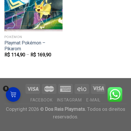
Favoritar
POKÉMON
Playmat Pokémon –
Pikarom
R$
114,90
–
R$
169,90
0
FACEBOOK
INSTAGRAM
E-MAIL
Copyright 2026 ©
Dos Reis Playmats.
Todos os direitos
reservados.