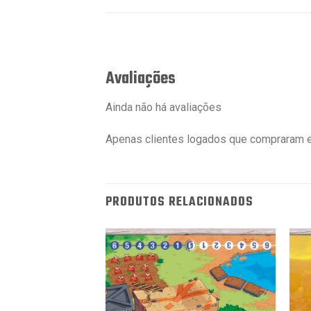
Avaliações
Ainda não há avaliações
Apenas clientes logados que compraram e
PRODUTOS RELACIONADOS
 – Lucemon &
Favoritar
Favoritar
69,90