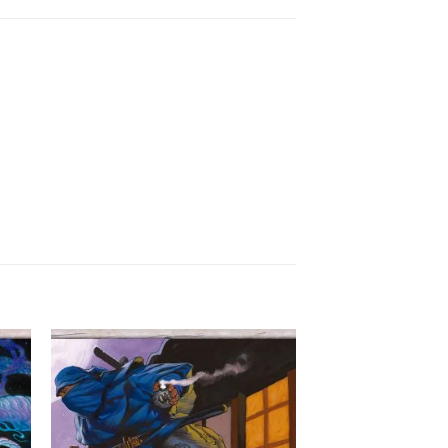
itar
Favoritar