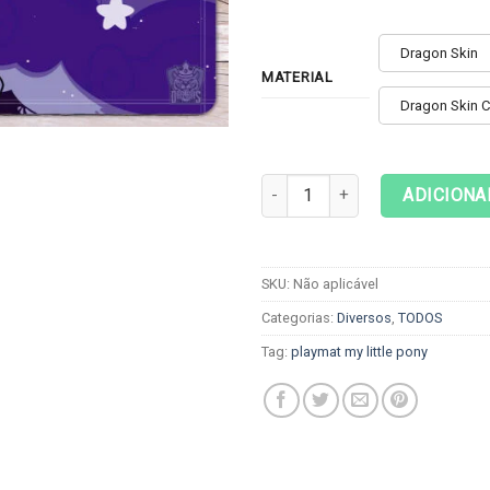
Dragon Skin
MATERIAL
Dragon Skin 
Playmat Diversos - My Little Po
ADICIONA
SKU:
Não aplicável
Categorias:
Diversos
,
TODOS
Tag:
playmat my little pony