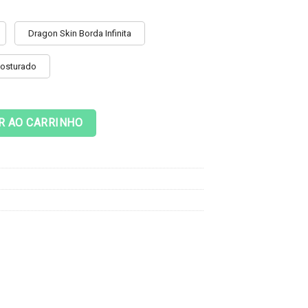
Dragon Skin Borda Infinita
Costurado
ny #1 quantidade
R AO CARRINHO