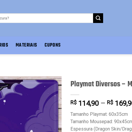
RIOS
MATERIAIS
CUPONS
Playmat Diversos – M
R$
114,90
–
R$
169,9
Favoritar
Tamanho Playmat: 60x35cm
Tamanho Mousepad: 90x45c
Espessura (Dragon Skin/Drag