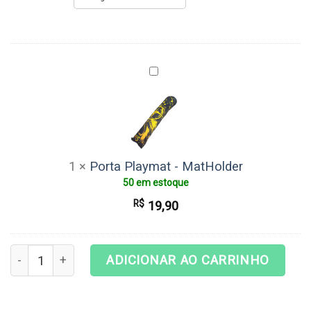
Porta
Playmat
-
MatHolder
1
×
Porta Playmat - MatHolder
50 em estoque
R$
19,90
Playmat Gundam - Gundam #6 quantidade
ADICIONAR AO CARRINHO