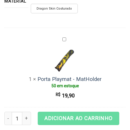
MATERIAL
Dragon Skin Costurado
Porta
Playmat
-
MatHolder
1
×
Porta Playmat - MatHolder
50 em estoque
R$
19,90
Playmat Magic The Gathering - Dawnbringer Aurelia quant
ADICIONAR AO CARRINHO