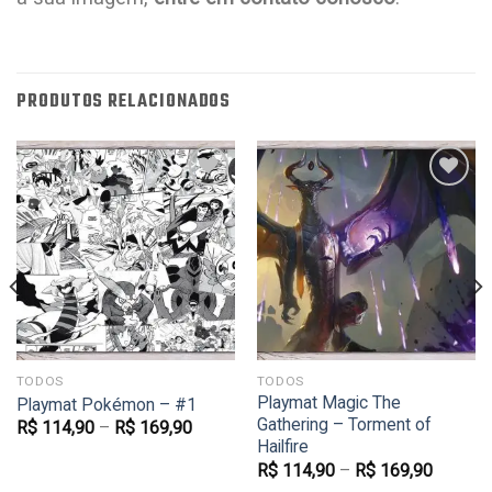
PRODUTOS RELACIONADOS
Favoritar
Favoritar
TODOS
TODOS
Playmat Magic The
Playmat Pokémon – #1
Gathering – Torment of
R$
114,90
–
R$
169,90
Hailfire
R$
114,90
–
R$
169,90