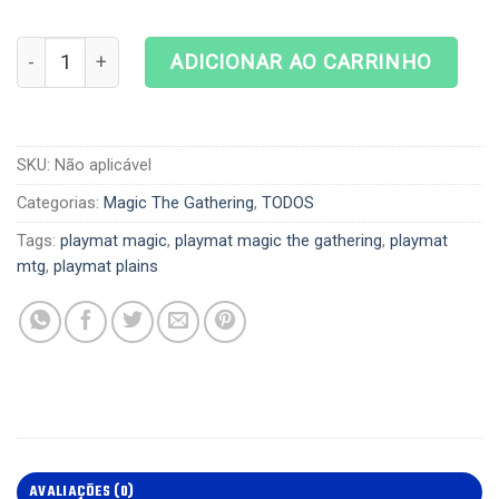
Playmat Magic The Gathering - Kamigawa Plains quantida
ADICIONAR AO CARRINHO
SKU:
Não aplicável
Categorias:
Magic The Gathering
,
TODOS
Tags:
playmat magic
,
playmat magic the gathering
,
playmat
mtg
,
playmat plains
AVALIAÇÕES (0)