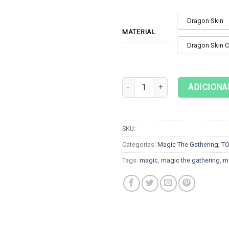
Dragon Skin
MATERIAL
Dragon Skin 
Playmat Magic The Gathering - 
ADICIONA
SKU:
Categorias:
Magic The Gathering
,
T
Tags:
magic
,
magic the gathering
,
m