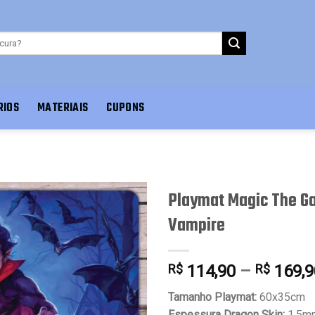
RIOS
MATERIAIS
CUPONS
Playmat Magic The Ga
Vampire
Favoritar
R$
114,90
–
R$
169,9
Tamanho Playmat:
60x35cm
Espessura Dragon Skin:
1.5m