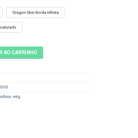
Dragon Skin Borda Infinita
Costurado
Morbius the Living Vampire quantidade
R AO CARRINHO
ODOS
orbius
,
mtg