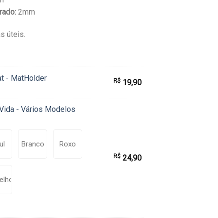
rado:
2mm
s úteis.
t - MatHolder
R$
19,90
Vida - Vários Modelos
ul
Branco
Roxo
R$
24,90
elho