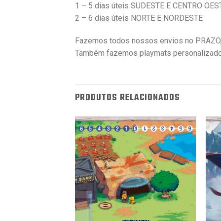
1 – 5 dias úteis SUDESTE E CENTRO OES
2 – 6 dias úteis NORTE E NORDESTE
Fazemos todos nossos envios no PRAZO, 
Também fazemos playmats personalizad
PRODUTOS RELACIONADOS
 – Solo Leveling #1
69,90
Favoritar
Favoritar