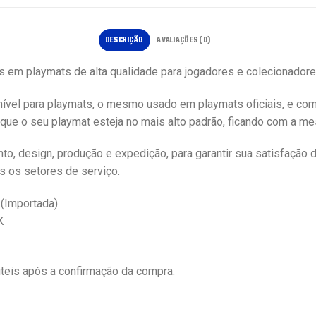
DESCRIÇÃO
AVALIAÇÕES (0)
as em playmats de alta qualidade para jogadores e colecionador
ível para playmats, o mesmo usado em playmats oficiais, e co
 que o seu playmat esteja no mais alto padrão, ficando com a mes
, design, produção e expedição, para garantir sua satisfação 
s os setores de serviço.
 (Importada)
K
eis após a confirmação da compra.