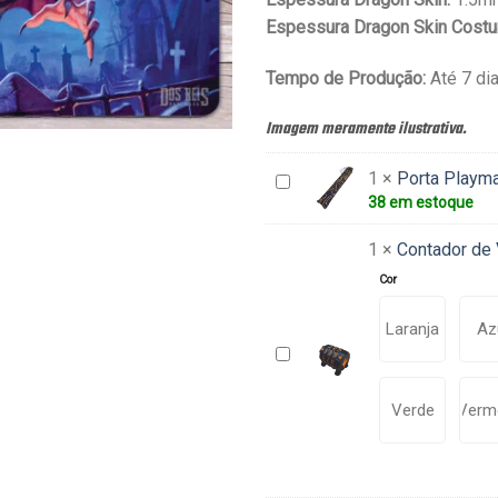
Espessura Dragon Skin Costu
Tempo de Produção:
Até 7 dia
Imagem meramente ilustrativa.
1
×
Porta Playma
Porta
38 em estoque
Playmat
-
1
×
Contador de 
MatHolder
Cor
Laranja
Az
Contador
de
Vida
Verde
Verm
-
Vários
Modelos