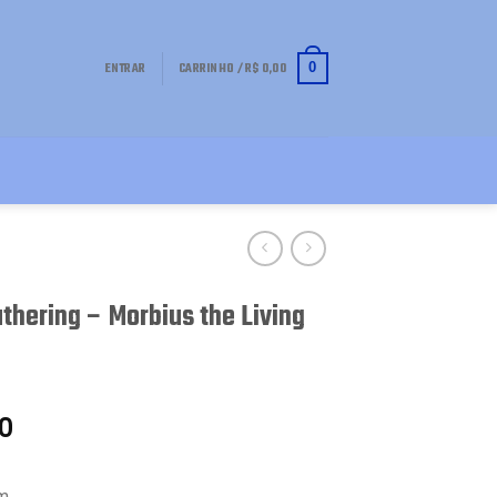
ENTRAR
CARRINHO /
R$
0,00
0
thering – Morbius the Living
0
m