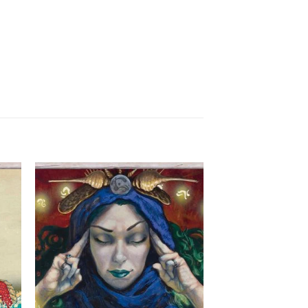
itar
Favoritar