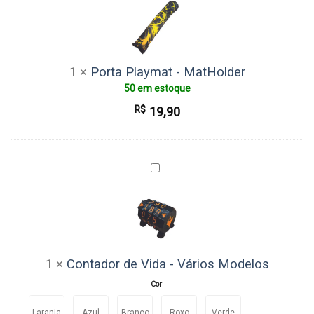
-
MatHolder
1
×
Porta Playmat - MatHolder
50 em estoque
R$
19,90
Contador
de
Vida
-
Vários
Modelos
1
×
Contador de Vida - Vários Modelos
Cor
Laranja
Azul
Branco
Roxo
Verde