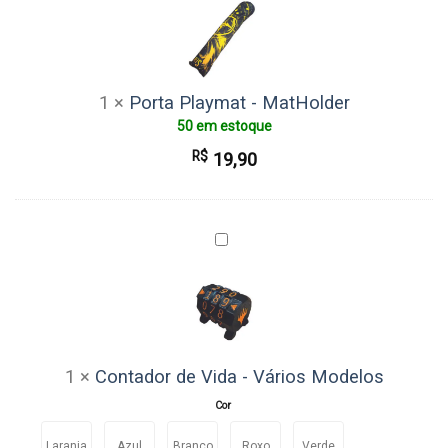
-
MatHolder
1
×
Porta Playmat - MatHolder
50 em estoque
R$
19,90
Contador
de
Vida
-
Vários
Modelos
1
×
Contador de Vida - Vários Modelos
Cor
Laranja
Azul
Branco
Roxo
Verde