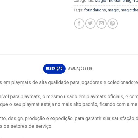
Categorias:
Magic The Gathering
,
T
Tags:
foundations
,
magic
,
magic the
DESCRIÇÃO
AVALIAÇÕES (0)
as em playmats de alta qualidade para jogadores e colecionador
ível para playmats, o mesmo usado em playmats oficiais, e co
 que o seu playmat esteja no mais alto padrão, ficando com a mes
, design, produção e expedição, para garantir sua satisfação 
s os setores de serviço.