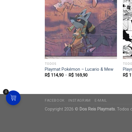
e Gathering –
last
Favoritar
Favoritar
69,90
TODOS
TODO
Playmat Pokémon – Lucario & Mew
Play
R$
114,90
–
R$
169,90
R$
1
0
FACEBOOK
INSTAGRAM
E-MAIL
Copyright 2026 ©
Dos Reis Playmats.
Todos os