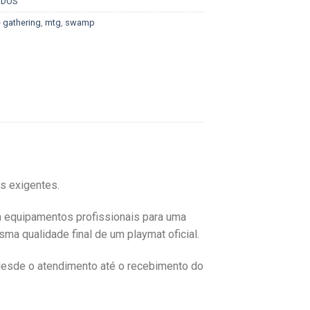
ODOS
 gathering
,
mtg
,
swamp
es exigentes.
m equipamentos profissionais para uma
ma qualidade final de um playmat oficial.
desde o atendimento até o recebimento do