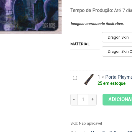
Tempo de Produção:
Até 7 dia
Imagem meramente ilustrativa.
Dragon Skin
MATERIAL
Dragon Skin 
1
×
Porta Playma
Porta
25 em estoque
Playmat
-
Playmat Magic The Gathering -
MatHolder
ADICIONA
SKU:
Não aplicável