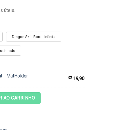
s úteis.
Dragon Skin Borda Infinita
Costurado
t - MatHolder
R$
19,90
 Swamp Foundations quantidade
R AO CARRINHO