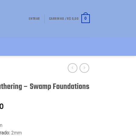
ENTRAR
CARRINHO /
R$
0,00
0
athering – Swamp Foundations
0
m
rado:
2mm