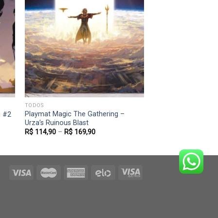
itar
Favoritar
TODOS
Playmat Magic The Gathering –
g #2
Urza’s Ruinous Blast
R$
114,90
–
R$
169,90