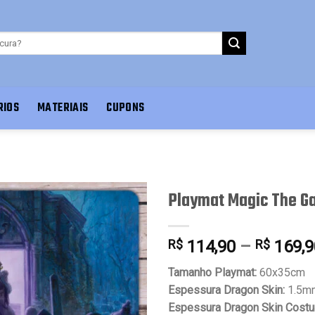
RIOS
MATERIAIS
CUPONS
Playmat Magic The G
R$
114,90
–
R$
169,9
Favoritar
Tamanho Playmat:
60x35cm
Espessura Dragon Skin:
1.5m
Espessura Dragon Skin Costu