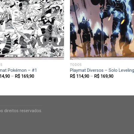
Favoritar
Favor
S
TODOS
mat Pokémon – #1
Playmat Diversos – Solo Levelin
14,90
–
R$
169,90
R$
114,90
–
R$
169,90
 direitos reservados.