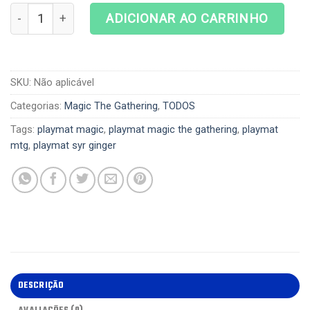
Playmat Magic The Gathering - Syr Ginger, the Meal Ender
ADICIONAR AO CARRINHO
SKU:
Não aplicável
Categorias:
Magic The Gathering
,
TODOS
Tags:
playmat magic
,
playmat magic the gathering
,
playmat
mtg
,
playmat syr ginger
DESCRIÇÃO