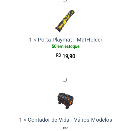
Playmat
-
MatHolder
1
×
Porta Playmat - MatHolder
50 em estoque
R$
19,90
Contador
de
Vida
-
Vários
Modelos
1
×
Contador de Vida - Vários Modelos
Cor