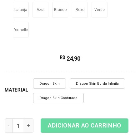
Laranja
Azul
Branco
Roxo
Verde
Vermelho
R$
24,90
Dragon Skin
Dragon Skin Borda Infinita
MATERIAL
Dragon Skin Costurado
Playmat Magic The Gathering - Temple Garden quantidad
ADICIONAR AO CARRINHO