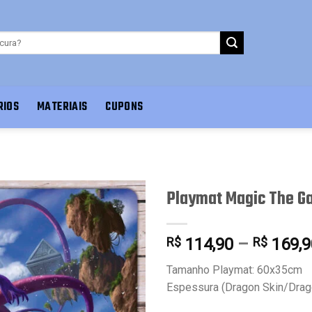
RIOS
MATERIAIS
CUPONS
Playmat Magic The G
R$
114,90
–
R$
169,9
Favoritar
Tamanho Playmat: 60x35cm
Espessura (Dragon Skin/Drag