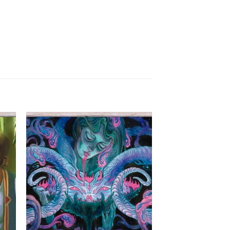
itar
Favoritar