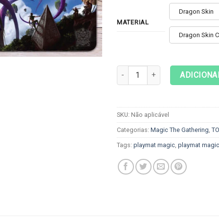
Dragon Skin
MATERIAL
Dragon Skin 
Playmat Magic The Gathering -
ADICIONA
SKU:
Não aplicável
Categorias:
Magic The Gathering
,
T
Tags:
playmat magic
,
playmat magic