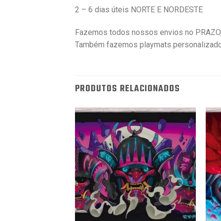
2 – 6 dias úteis NORTE E NORDESTE
Fazemos todos nossos envios no PRAZO, 
Também fazemos playmats personalizad
PRODUTOS RELACIONADOS
e Gathering –
Ghosts
Favoritar
Favoritar
69,90