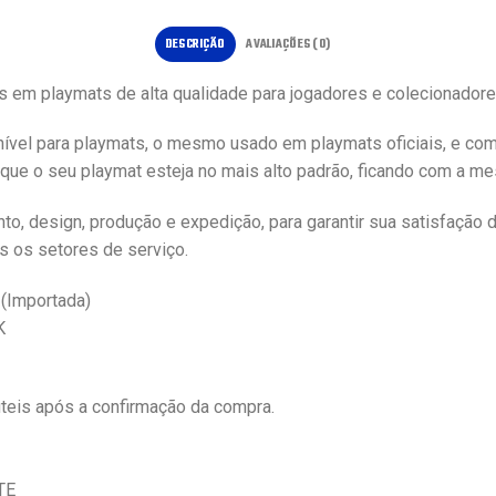
DESCRIÇÃO
AVALIAÇÕES (0)
as em playmats de alta qualidade para jogadores e colecionador
ível para playmats, o mesmo usado em playmats oficiais, e co
 que o seu playmat esteja no mais alto padrão, ficando com a mes
, design, produção e expedição, para garantir sua satisfação 
s os setores de serviço.
 (Importada)
K
eis após a confirmação da compra.
TE