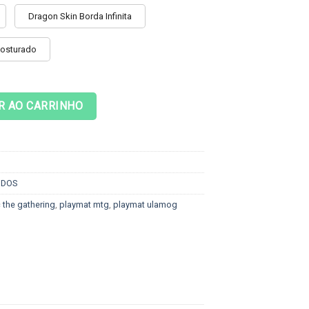
Dragon Skin Borda Infinita
Costurado
 Ulamog quantidade
R AO CARRINHO
ODOS
 the gathering
,
playmat mtg
,
playmat ulamog